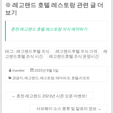
※ 레고랜드 호텔 레스토랑 관련 글 더
보기
춘천 레고랜드 호텔 레스토랑 석식 예약하기
태그:
레고랜드호텔 조식
레고랜드호텔 조식 가격
레
고랜드호텔 조식 시간
레고랜드호텔 조식 운영시간
traveler
2023년 8월 5일
관광지
,
레고랜드
,
레스토랑
,
테마파크
,
호텔,리조트
←
춘천 레고랜드 2023년 시즌 오픈 이벤트!
서브웨이 소스 종류 및 칼로리 정보
→